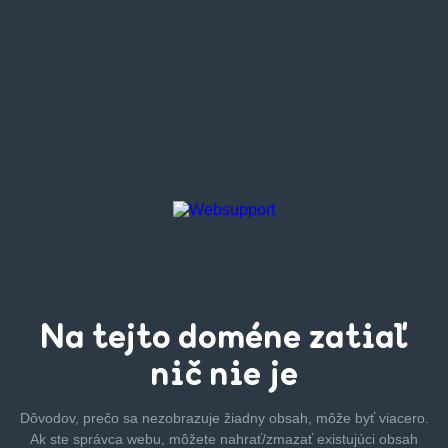
Na tejto
doméne zatiaľ
nič nie je
Dôvodov, prečo sa nezobrazuje žiadny obsah, môže byť
viacero.
Ak ste správca webu, môžete nahrať/zmazať
existujúci obsah